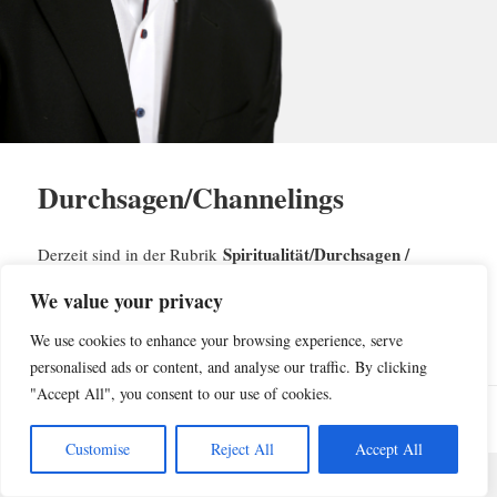
Durchsagen/Channelings
Spiritualität/Durchsagen /
Derzeit sind in der Rubrik
Channelings
keine Einträge veröffentlicht.
We value your privacy
Bitte schauen Sie gelegentlich wieder auf diese Seite.
We use cookies to enhance your browsing experience, serve
personalised ads or content, and analyse our traffic. By clicking
"Accept All", you consent to our use of cookies.
© 2009-2024 Dr. phil Oswin Amadori
Customise
Reject All
Accept All
um
Kontakt